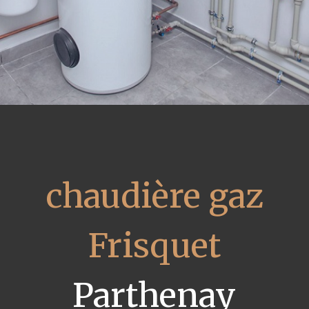
chaudière gaz
Frisquet
Parthenay