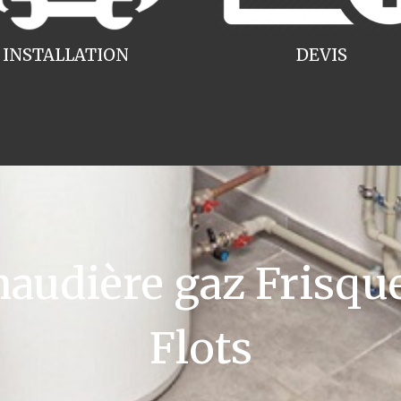
INSTALLATION
DEVIS
udière gaz Frisquet
Flots