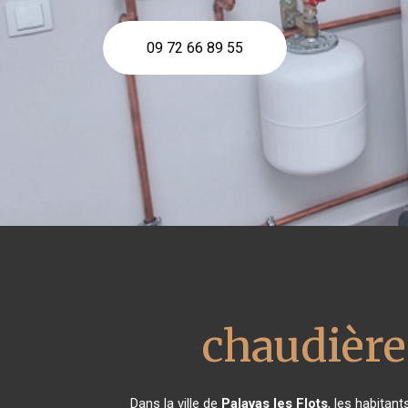
09 72 66 89 55
chaudière
Dans la ville de
Palavas les Flots
, les habitan