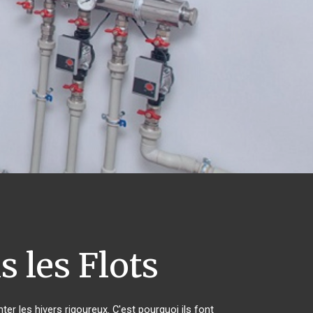
s les Flots
er les hivers rigoureux. C'est pourquoi ils font