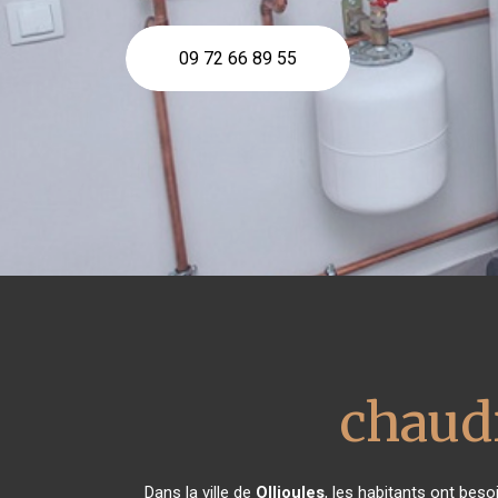
09 72 66 89 55
chaudi
Dans la ville de
Ollioules
, les habitants ont beso