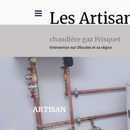
Les Artisa
chaudière gaz Frisquet
Intervention sur Ollioules et sa région
ARTISAN
chaudière gaz Frisquet Ollioules