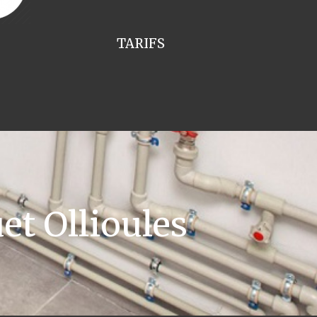
TARIFS
t Ollioules