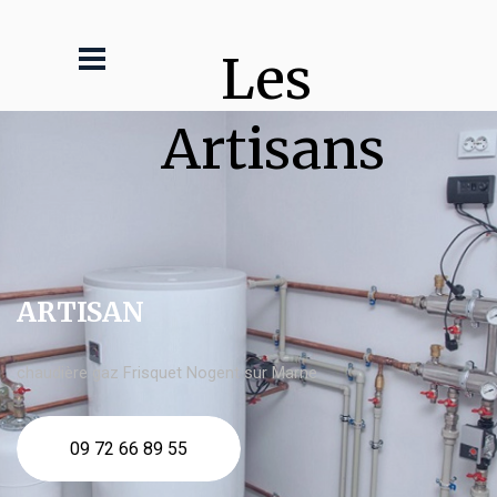
Les 
Artisans
ARTISAN
chaudière gaz Frisquet Nogent sur Marne
09 72 66 89 55