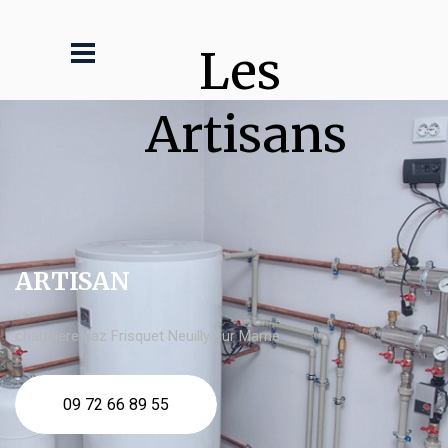
Les 
Artisans
ARTISAN
chaudière gaz Frisquet Neuilly sur Marne
09 72 66 89 55