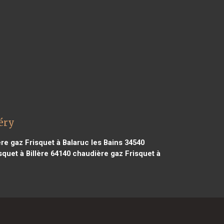
éry
e gaz Frisquet à Balaruc les Bains 34540
quet à Billère 64140
chaudière gaz Frisquet à