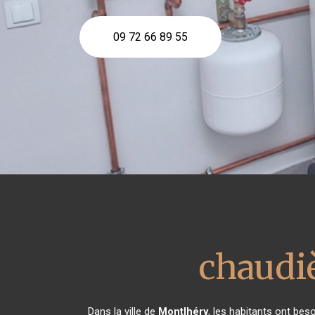
09 72 66 89 55
chaudiè
Dans la ville de
Montlhéry
, les habitants ont bes