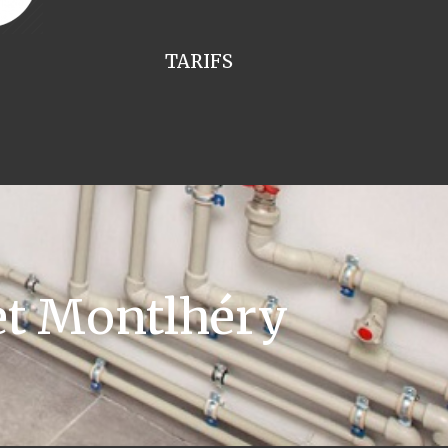
TARIFS
et Montlhéry