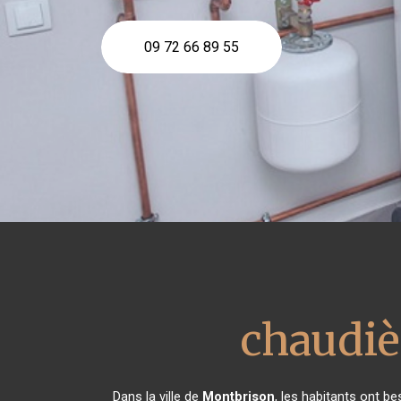
09 72 66 89 55
chaudiè
Dans la ville de
Montbrison
, les habitants ont b