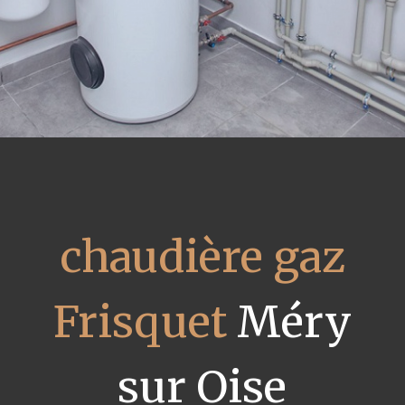
chaudière gaz
Frisquet
Méry
sur Oise