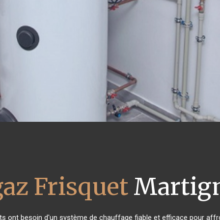
gaz Frisquet
Martign
nts ont besoin d'un système de chauffage fiable et efficace pour affro