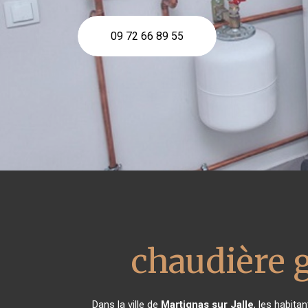
09 72 66 89 55
chaudière 
Dans la ville de
Martignas sur Jalle
, les habita