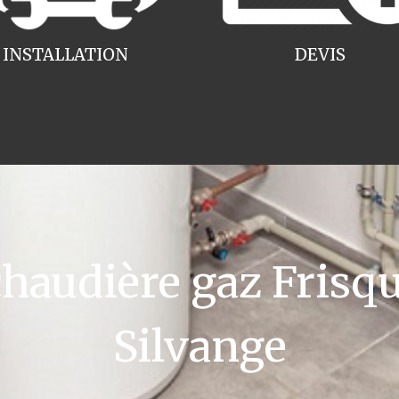
INSTALLATION
DEVIS
audière gaz Frisq
Silvange