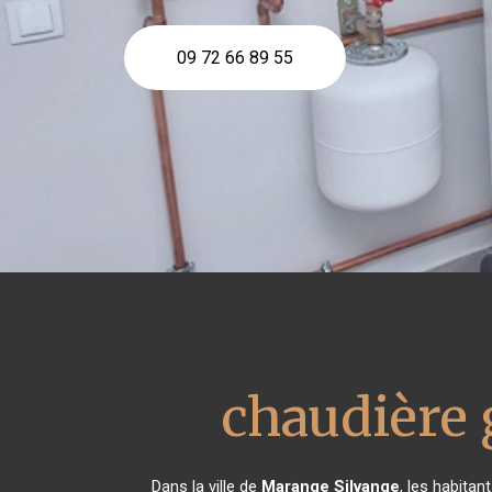
09 72 66 89 55
chaudière 
Dans la ville de
Marange Silvange
, les habitan