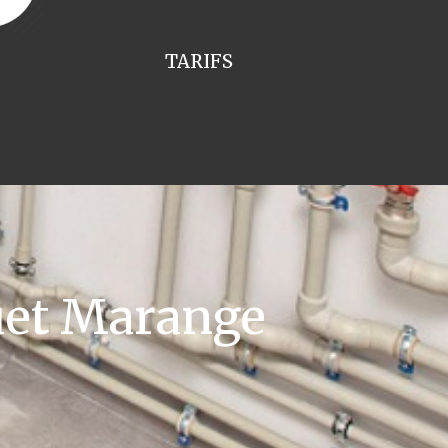
TARIFS
uet Marange