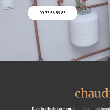
09 72 66 89 55
chaudi
Dans la ville de
Lormont
, les habitants ont beso