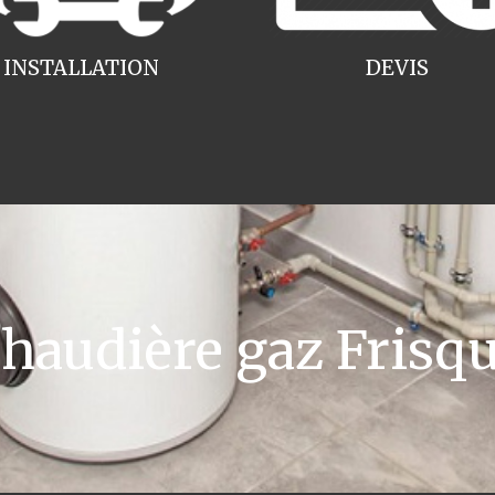
INSTALLATION
DEVIS
audière gaz Frisq