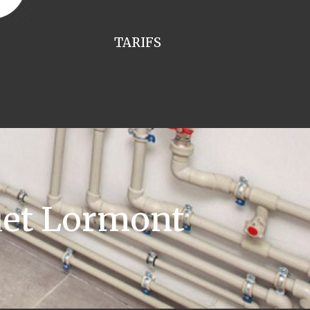
TARIFS
uet Lormont