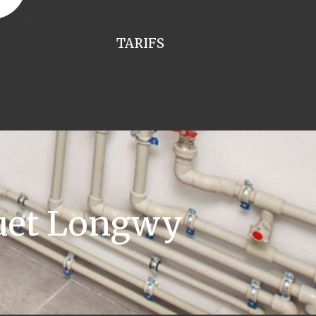
TARIFS
uet Longwy