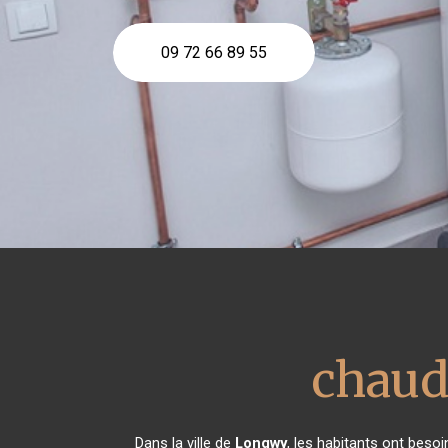
09 72 66 89 55
chaud
Dans la ville de
Longwy
, les habitants ont besoi