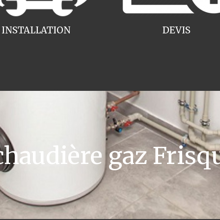
INSTALLATION
DEVIS
haudière gaz Frisq