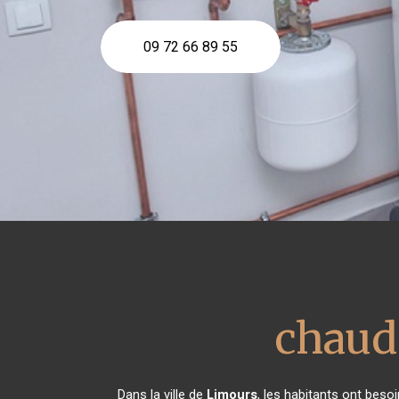
09 72 66 89 55
chaud
Dans la ville de
Limours
, les habitants ont beso