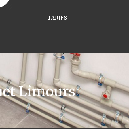
TARIFS
uet Limours