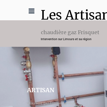
Les Artisa
chaudière gaz Frisquet
Intervention sur Limours et sa région
ARTISAN
chaudière gaz Frisquet Limours