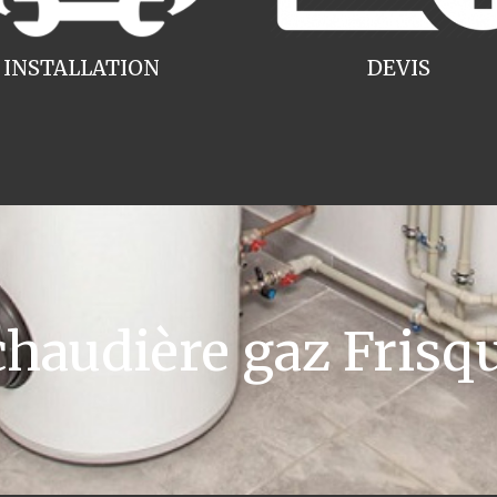
INSTALLATION
DEVIS
audière gaz Frisq