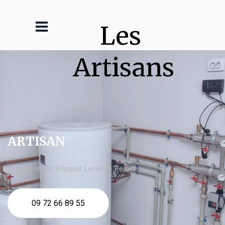
Les 
Artisans
ARTISAN
chaudière gaz Frisquet Levallois Perret
09 72 66 89 55