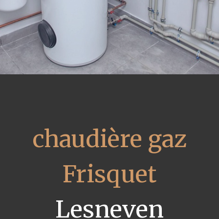
chaudière gaz
Frisquet
Lesneven