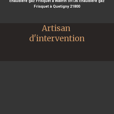
chaudière gaz Frisquet à Wavrin 59136
chaudière gaz
Frisquet à Quetigny 21800
Artisan 
d'intervention