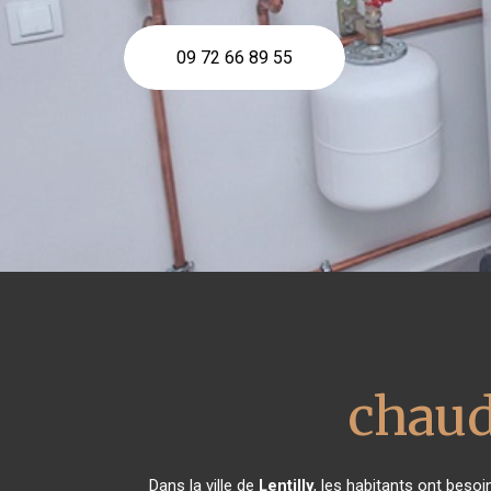
09 72 66 89 55
chaud
Dans la ville de
Lentilly
, les habitants ont besoi