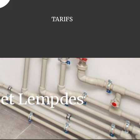
TARIFS
uet Lempdes