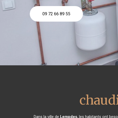
09 72 66 89 55
chaudi
Dans la ville de
Lempdes
, les habitants ont beso