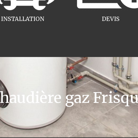
INSTALLATION
DEVIS
audière gaz Frisq