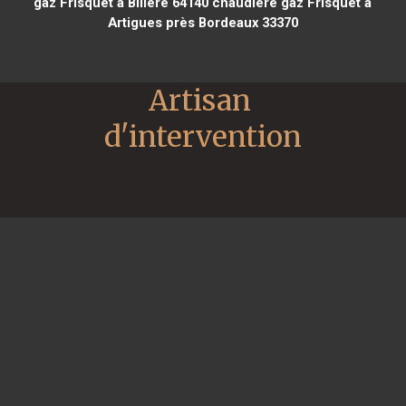
gaz Frisquet à Billère 64140
chaudière gaz Frisquet à
Artigues près Bordeaux 33370
Artisan 
d'intervention