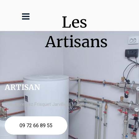
Les 
Artisans
ARTISAN
chaudière gaz Frisquet Jarville la Malgrange
09 72 66 89 55