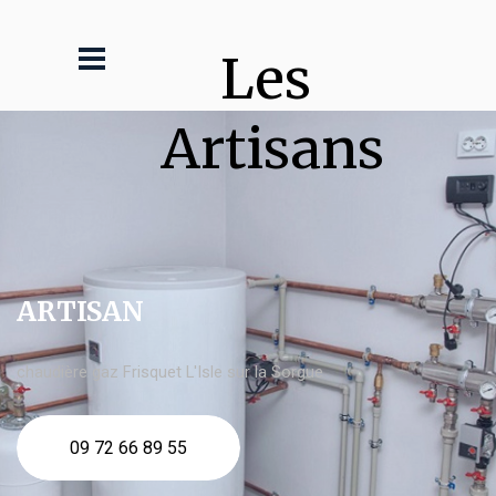
Les 
Artisans
ARTISAN
chaudière gaz Frisquet L'Isle sur la Sorgue
09 72 66 89 55