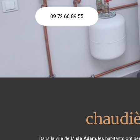
09 72 66 89 55
chaudiè
Dans la ville de
L'Isle Adam
, les habitants ont b