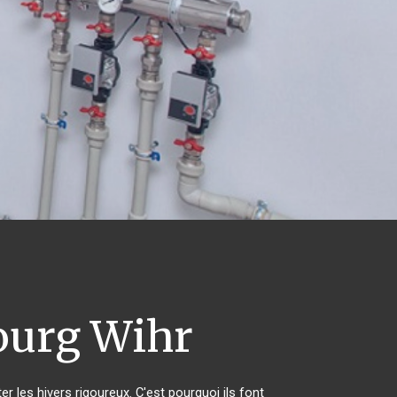
urg Wihr
r les hivers rigoureux. C'est pourquoi ils font