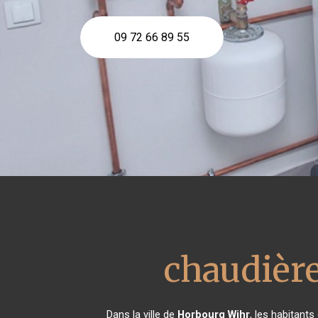
09 72 66 89 55
chaudière
Dans la ville de
Horbourg Wihr
, les habitants