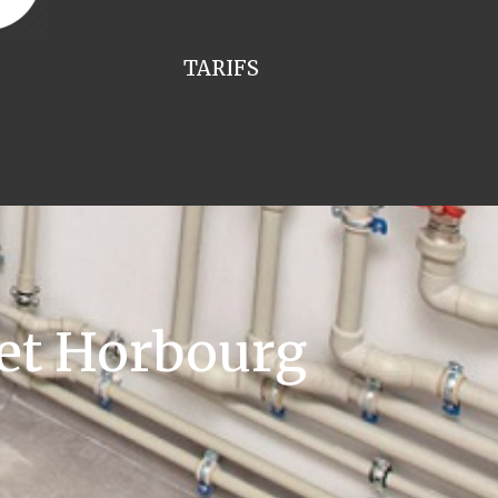
TARIFS
et Horbourg