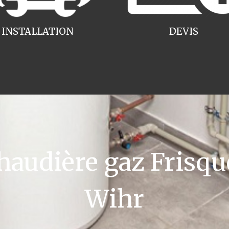
INSTALLATION
DEVIS
audière gaz Frisqu
Wihr