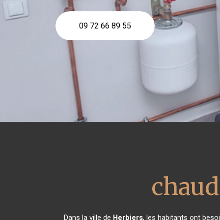
09 72 66 89 55
chaud
Dans la ville de
Herbiers
, les habitants ont beso