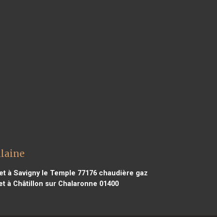
ulaine
t à Savigny le Temple 77176
chaudière gaz
t à Châtillon sur Chalaronne 01400