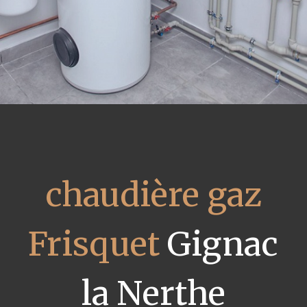
chaudière gaz
Frisquet
Gignac
la Nerthe