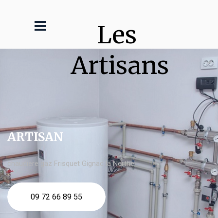
Les 
Artisans
ARTISAN
chaudière gaz Frisquet Gignac la Nerthe
09 72 66 89 55