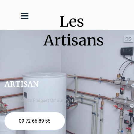
Les 
Artisans
ARTISAN
chaudière gaz Frisquet Gif sur Yvette
09 72 66 89 55