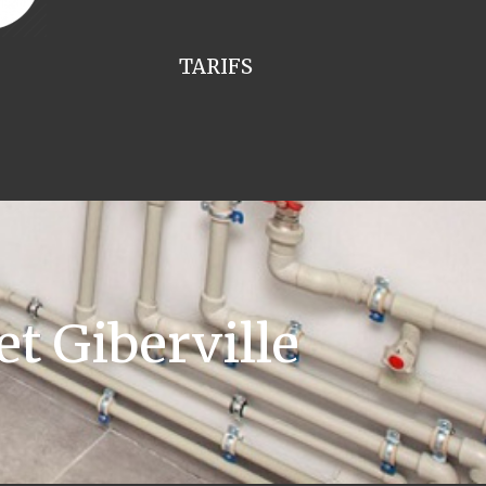
TARIFS
t Giberville