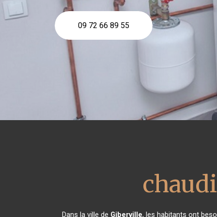
09 72 66 89 55
chaudi
Dans la ville de
Giberville
, les habitants ont beso