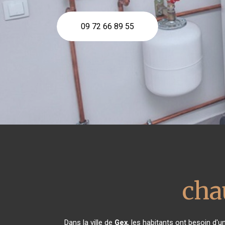
09 72 66 89 55
cha
Dans la ville de
Gex
, les habitants ont besoin d'u