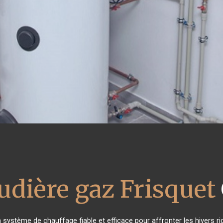
udière gaz Frisquet
n système de chauffage fiable et efficace pour affronter les hivers ri