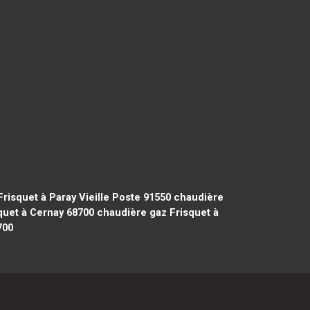
risquet à Paray Vieille Poste 91550
chaudière
quet à Cernay 68700
chaudière gaz Frisquet à
700