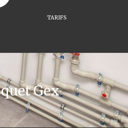
TARIFS
squet Gex