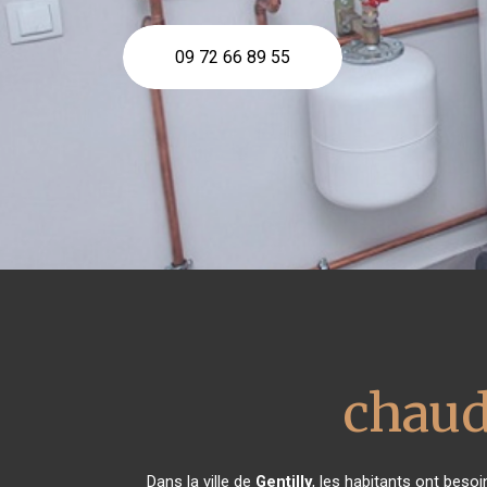
09 72 66 89 55
chaud
Dans la ville de
Gentilly
, les habitants ont besoi