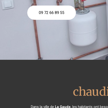
09 72 66 89 55
chaudi
Dans la ville de
La Gaude
, les habitants ont beso