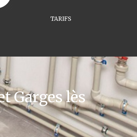
TARIFS
t Garges lès