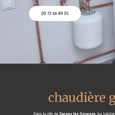
09 72 66 89 55
chaudière g
Dans la ville de
Garges lès Gonesse
, les habit