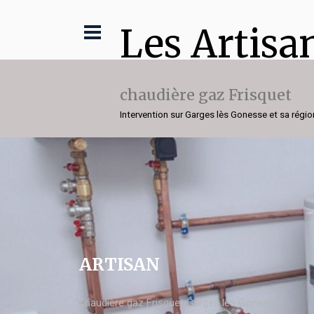
Les Artisa
chaudière gaz Frisquet
Intervention sur Garges lès Gonesse et sa régio
ARTISAN
chaudière gaz Frisquet Garges lès Gonesse