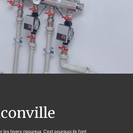
conville
 les hivers rigoureux. C'est pourquoi ils font