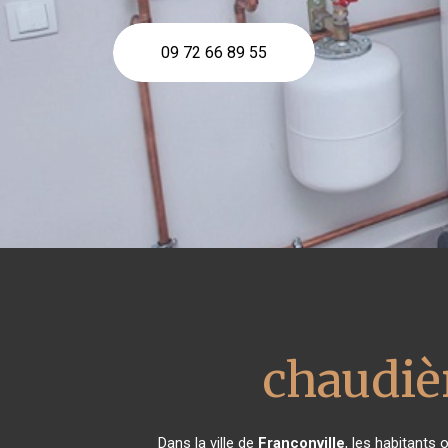
09 72 66 89 55
chaudiè
Dans la ville de
Franconville
, les habitants 