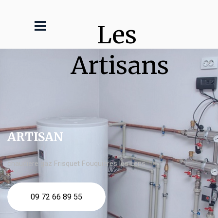
Les 
Artisans
ARTISAN
chaudière gaz Frisquet Fouquières lès Lens
09 72 66 89 55