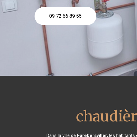
09 72 66 89 55
chaudièr
Dans la ville de
Farébersviller
, les habitants