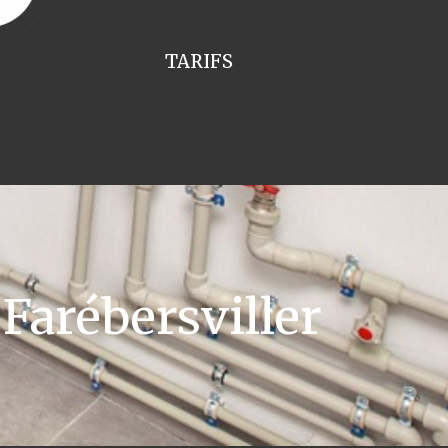
TARIFS
Farébersviller