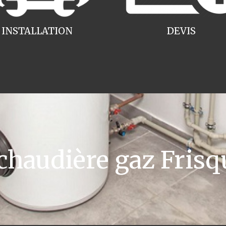
INSTALLATION
DEVIS
haudière gaz Frisq