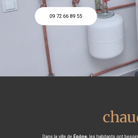
09 72 66 89 55
chau
Dans la ville de
Épône
, les habitants ont besoi