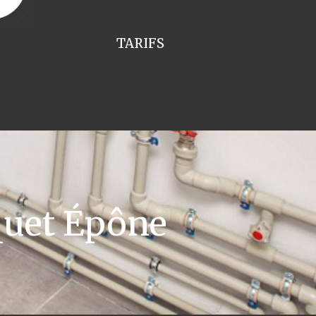
TARIFS
quet Épône