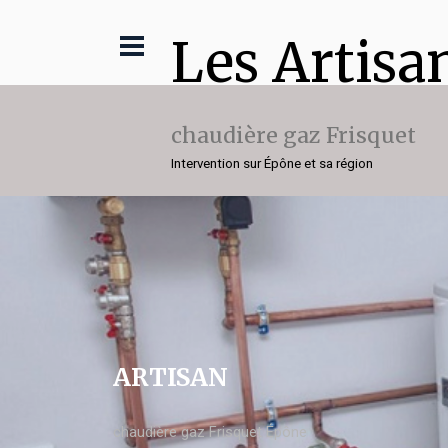
Les Artisa
chaudière gaz Frisquet
Intervention sur Épône et sa région
ARTISAN
chaudière gaz Frisquet Épône