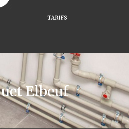
TARIFS
uet Elbeuf