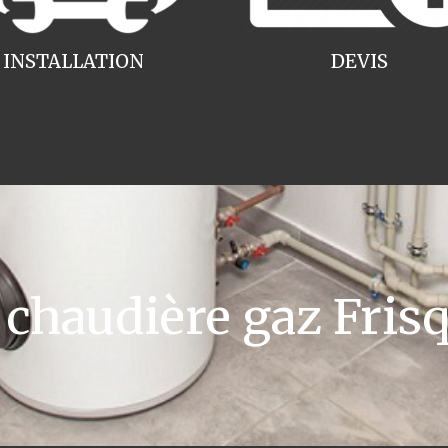
INSTALLATION
DEVIS
haudière gaz Frisq