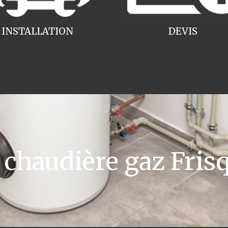
INSTALLATION
DEVIS
haudière gaz Frisq