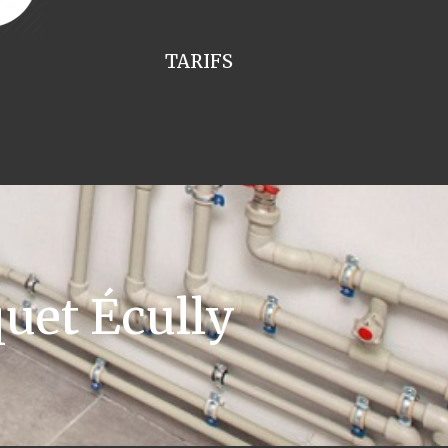
TARIFS
uet Écully