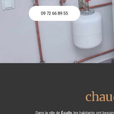
09 72 66 89 55
chau
Dans la ville de
Écully
, les habitants ont besoi