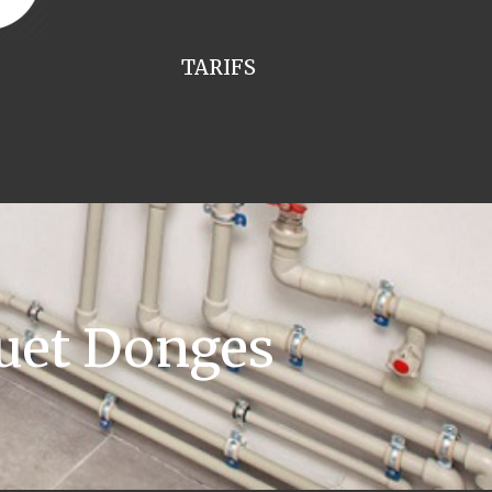
TARIFS
uet Donges