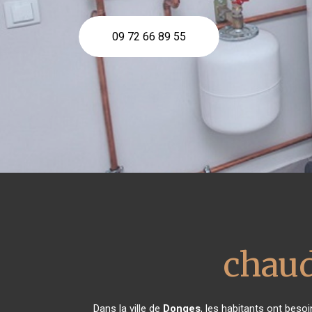
09 72 66 89 55
chaud
Dans la ville de
Donges
, les habitants ont besoi