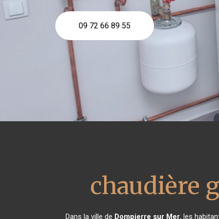
09 72 66 89 55
chaudière g
Dans la ville de
Dompierre sur Mer
, les habita