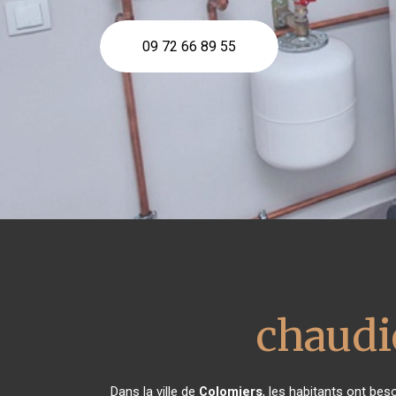
09 72 66 89 55
chaudi
Dans la ville de
Colomiers
, les habitants ont bes