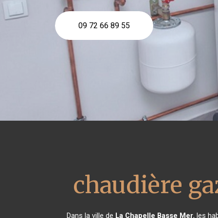
09 72 66 89 55
chaudière ga
Dans la ville de
La Chapelle Basse Mer
, les h