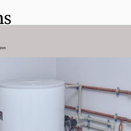
ns
gion