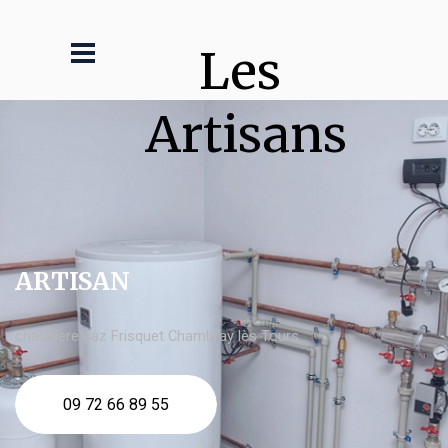
Les 
Artisans
ARTISAN
chaudière gaz Frisquet Chambray lès Tours
09 72 66 89 55