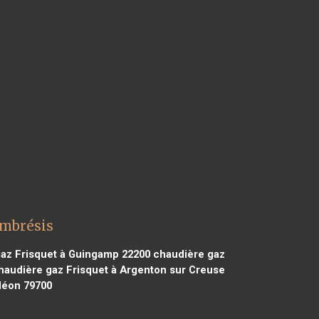
ambrésis
az Frisquet à Guingamp 22200
chaudière gaz
audière gaz Frisquet à Argenton sur Creuse
léon 79700