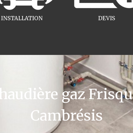
INSTALLATION
DEVIS
audière gaz Frisque
Cambrésis