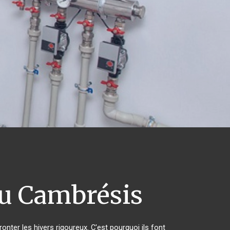
u Cambrésis
onter les hivers rigoureux. C'est pourquoi ils font