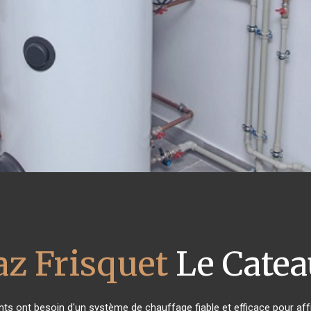
az Frisquet
Le Catea
ants ont besoin d'un système de chauffage fiable et efficace pour affr