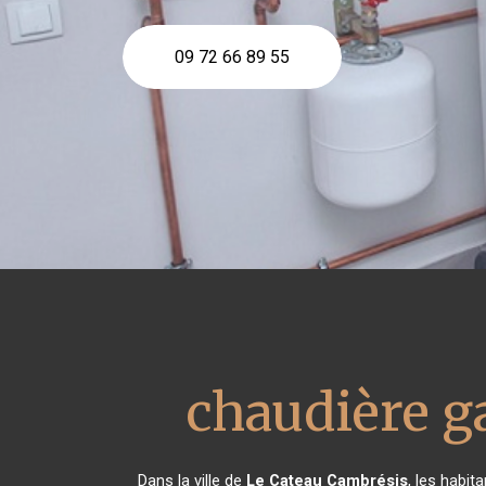
09 72 66 89 55
chaudière g
Dans la ville de
Le Cateau Cambrésis
, les habit