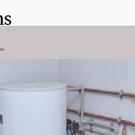
ns
ion