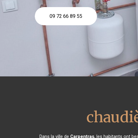
09 72 66 89 55
chaudiè
Dans la ville de
Carpentras
, les habitants ont be