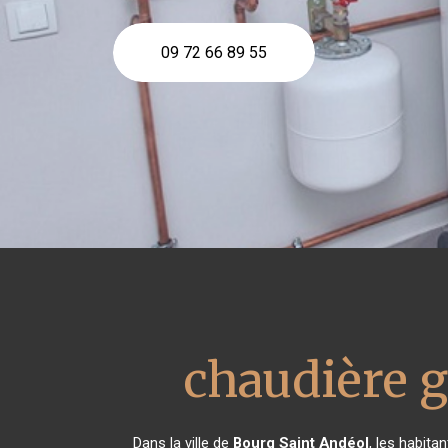
09 72 66 89 55
chaudière g
Dans la ville de
Bourg Saint Andéol
, les habita