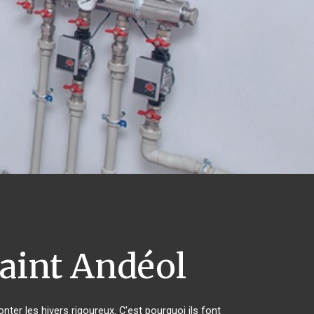
aint Andéol
nter les hivers rigoureux. C'est pourquoi ils font