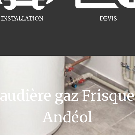
INSTALLATION
DEVIS
udière gaz Frisquet
Andéol