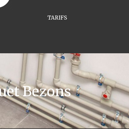
TARIFS
uet Bezons