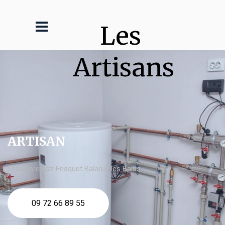
Les 
Artisans
ARTISAN
chaudière gaz Frisquet Balaruc les Bains
09 72 66 89 55