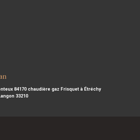
tan
onteux 84170
chaudière gaz Frisquet à Étréchy
Langon 33210